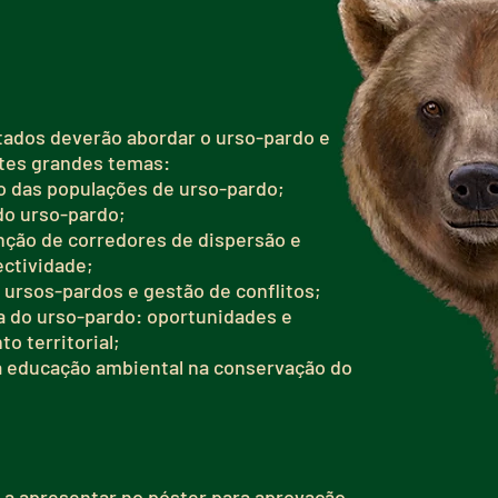
.
tados deverão abordar o urso-pardo e
tes grandes temas:
o das populações de urso-pardo;
do urso-pardo;
nção de corredores de dispersão e
ectividade;
ursos-pardos e gestão de conflitos;
 do urso-pardo: oportunidades e
o territorial;
a educação ambiental na conservação do
a apresentar no póster para aprovação