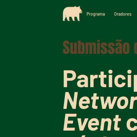
Programa
Oradores
Submissão 
Partici
Networ
Event
c