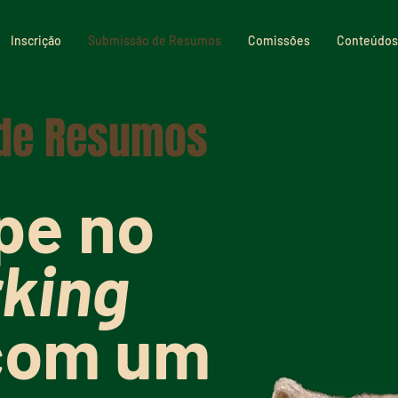
Inscrição
Submissão de Resumos
Comissões
Conteúdos
de Resumos
pe no
king
om um